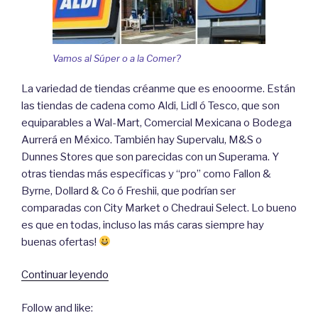
Vamos al Súper o a la Comer?
La variedad de tiendas créanme que es enooorme. Están
las tiendas de cadena como Aldi, Lidl ó Tesco, que son
equiparables a Wal-Mart, Comercial Mexicana o Bodega
Aurrerá en México. También hay Supervalu, M&S o
Dunnes Stores que son parecidas con un Superama. Y
otras tiendas más específicas y “pro” como Fallon &
Byrne, Dollard & Co ó Freshii, que podrían ser
comparadas con City Market o Chedraui Select. Lo bueno
es que en todas, incluso las más caras siempre hay
buenas ofertas!
Continuar leyendo
“Dónde
hacer
Follow and like:
el