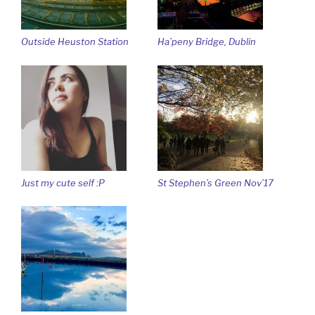
Outside Heuston Station
Ha’peny Bridge, Dublin
Just my cute self :P
St Stephen’s Green Nov’17