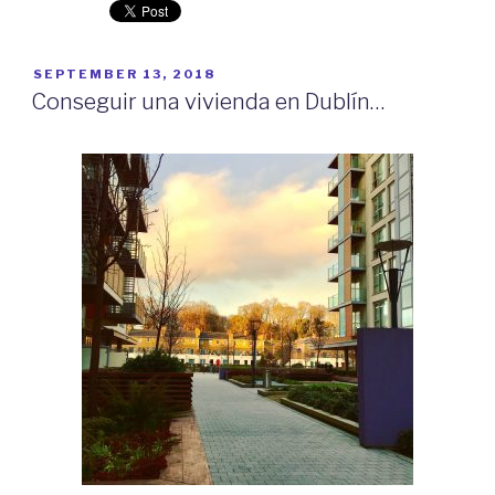
súper
en
Dublín???”
POSTED
SEPTEMBER 13, 2018
ON
Conseguir una vivienda en Dublín…