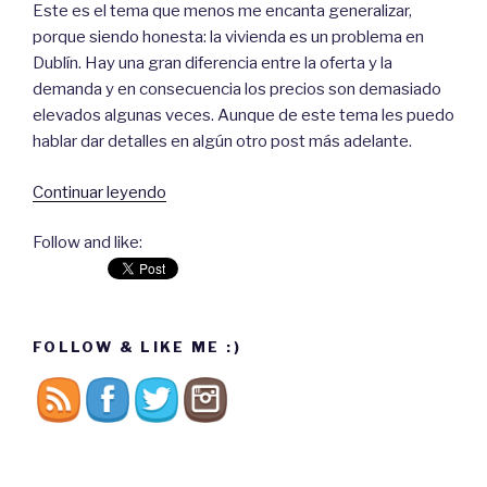
Este es el tema que menos me encanta generalizar,
porque siendo honesta: la vivienda es un problema en
Dublín. Hay una gran diferencia entre la oferta y la
demanda y en consecuencia los precios son demasiado
elevados algunas veces. Aunque de este tema les puedo
hablar dar detalles en algún otro post más adelante.
Continuar leyendo
“¿Con
cuánto
Follow and like:
dinero
al
mes
puedo
FOLLOW & LIKE ME :)
sobrevivir
en
Dublín?”