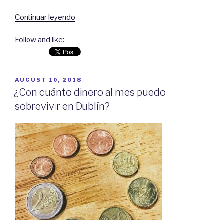
Continuar leyendo
“¿Qué
esperar
Follow and like:
cuando
te
hospedas
en
POSTED
AUGUST 10, 2018
un
ON
¿Con cuánto dinero al mes puedo
hostal?”
sobrevivir en Dublín?