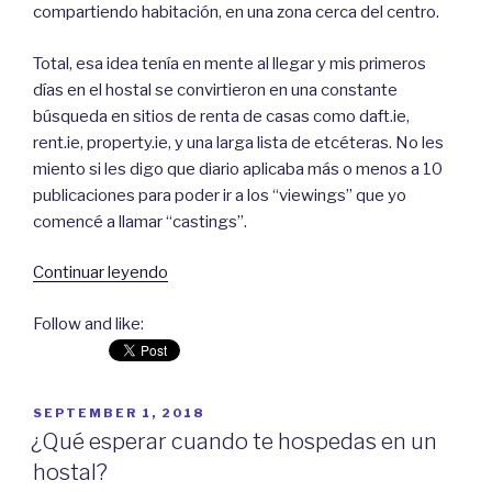
compartiendo habitación, en una zona cerca del centro.
Total, esa idea tenía en mente al llegar y mis primeros
días en el hostal se convirtieron en una constante
búsqueda en sitios de renta de casas como daft.ie,
rent.ie, property.ie, y una larga lista de etcéteras. No les
miento si les digo que diario aplicaba más o menos a 10
publicaciones para poder ir a los “viewings” que yo
comencé a llamar “castings”.
Continuar leyendo
“Conseguir
una
Follow and like:
vivienda
en
Dublín…”
POSTED
SEPTEMBER 1, 2018
ON
¿Qué esperar cuando te hospedas en un
hostal?