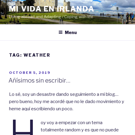
Skip
MI VIDA EN IRLANDA
to
Living abroad and Adapting / Coping with life
content
Menu
TAG:
WEATHER
POSTED
OCTOBER 5, 2019
ON
Añísimos sin escribir…
Lo sé, soy un desastre dando seguimiento a mi blog…
pero bueno, hoy me acordé que no le dado movimiento y
heme aquí escribiendo un poco.
H
oy voy a empezar con un tema
totalmente random y es que no puede