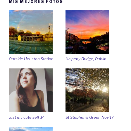
MIS MEJORES FOTOS
Outside Heuston Station
Ha’peny Bridge, Dublin
Just my cute self :P
St Stephen’s Green Nov’17