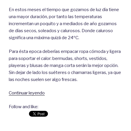
En estos meses el tiempo que gozamos de luz día tiene
una mayor duración, por tanto las temperaturas
incrementan un poquito y a mediados de año gozamos
de días secos, soleados y calurosos. Donde caluroso
significa una máxima quizá de 24ºC.
Para ésta epoca deberías empacar ropa cómoda y ligera
para soportar el calor: bermudas, shorts, vestidos,
playeras y blusas de manga corta serán la mejor opción.
Sin dejar de lado los suéteres o chamarras ligeras, ya que
las noches suelen ser algo frescas.
Continuar leyendo
“¿Qué
empacar
Follow and like:
para
venir
a
Dublín?”