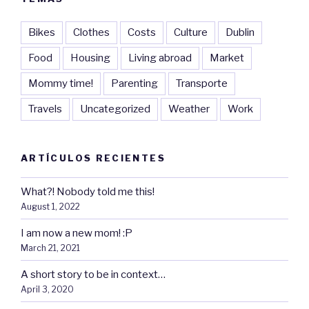
Bikes
Clothes
Costs
Culture
Dublin
Food
Housing
Living abroad
Market
Mommy time!
Parenting
Transporte
Travels
Uncategorized
Weather
Work
ARTÍCULOS RECIENTES
What?! Nobody told me this!
August 1, 2022
I am now a new mom! :P
March 21, 2021
A short story to be in context…
April 3, 2020