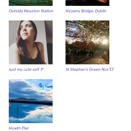
Outside Heuston Station
Ha’peny Bridge, Dublin
Just my cute self :P
St Stephen’s Green Nov’17
Howth Pier