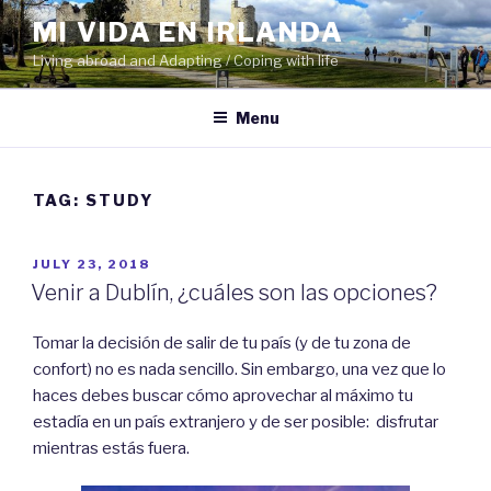
Skip
MI VIDA EN IRLANDA
to
Living abroad and Adapting / Coping with life
content
Menu
TAG:
STUDY
POSTED
JULY 23, 2018
ON
Venir a Dublín, ¿cuáles son las opciones?
Tomar la decisión de salir de tu país (y de tu zona de
confort) no es nada sencillo. Sin embargo, una vez que lo
haces debes buscar cómo aprovechar al máximo tu
estadía en un país extranjero y de ser posible: disfrutar
mientras estás fuera.