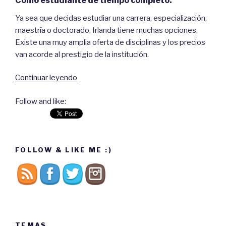
Como estudiante de tiempo completo.
Ya sea que decidas estudiar una carrera, especialización,
maestría o doctorado, Irlanda tiene muchas opciones.
Existe una muy amplia oferta de disciplinas y los precios
van acorde al prestigio de la institución.
Continuar leyendo
“Venir
a
Follow and like:
Dublín,
¿cuáles
son
las
FOLLOW & LIKE ME :)
opciones?”
TEMAS