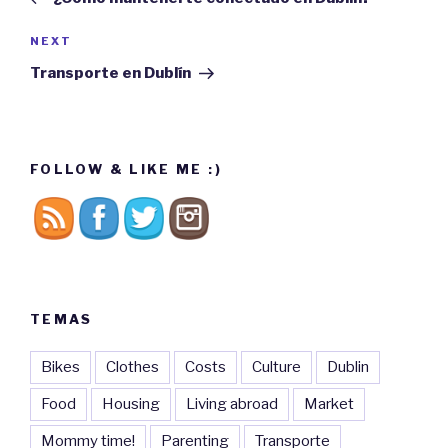
NEXT
Next
Post
Transporte en Dublín
FOLLOW & LIKE ME :)
TEMAS
Bikes
Clothes
Costs
Culture
Dublin
Food
Housing
Living abroad
Market
Mommy time!
Parenting
Transporte