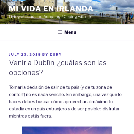
Skip
MI VIDA EN IRLANDA
to
Living abroad and Adapting / Coping with life
content
Menu
POSTED
JULY 23, 2018
BY
EURY
ON
Venir a Dublín, ¿cuáles son las
opciones?
Tomar la decisión de salir de tu país (y de tu zona de
confort) no es nada sencillo. Sin embargo, una vez que lo
haces debes buscar cómo aprovechar al máximo tu
estadía en un país extranjero y de ser posible: disfrutar
mientras estás fuera.