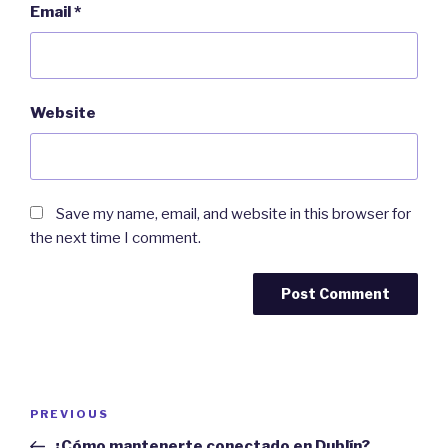
Email
*
Website
Save my name, email, and website in this browser for
the next time I comment.
Post
PREVIOUS
Previous
navigation
Post
¿Cómo mantenerte conectado en Dublín?