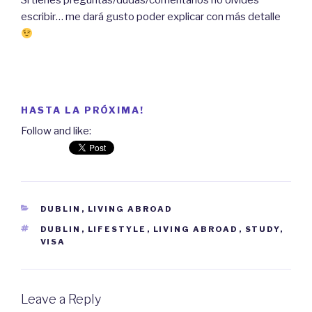
Si tienes preguntas/dudas/comentarios no olvides
escribir… me dará gusto poder explicar con más detalle
HASTA LA PRÓXIMA!
Follow and like:
CATEGORIES
DUBLIN
,
LIVING ABROAD
TAGS
DUBLIN
,
LIFESTYLE
,
LIVING ABROAD
,
STUDY
,
VISA
Leave a Reply